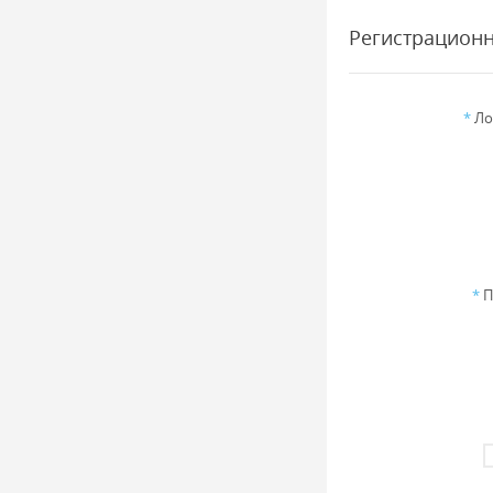
Регистрацион
*
Ло
*
П