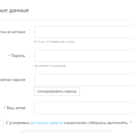
ные данные
гин в системе
от 3 до 13 символов a-z,0-9
*
Пароль
не менее 6 символов
овтор пароля
сгенерировать пароль
*
Ваш email
С условиями
договора-оферты
ознакомлен, обязуюсь выполнять.
*