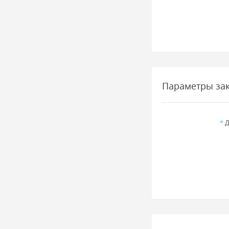
Параметры за
*
Д