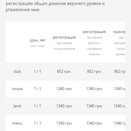
регистрацию общих доменов верхнего уровня и
управление ими.
регистрация
трансфер
регистрация
при заказе
при
срок, лет
при заказе
вместе с
трансфере
min / max
только домена
тарифным
только
планом
домена
club
1 / 1
852 грн.
852 грн.
852 грн.
house
1 / 1
1340 грн.
1340 грн.
1340 грн.
land
1 / 1
1340 грн.
1340 грн.
1340 грн.
menu
1 / 1
1340 грн.
1340 грн.
1340 грн.