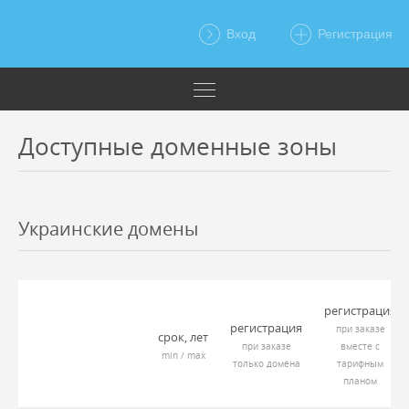
Вход
Регистрация
Доступные доменные зоны
Украинские домены
регистрация
регистрация
при заказе
срок, лет
при заказе
вместе с
min / max
только домена
тарифным
планом