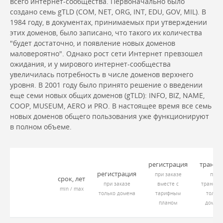
всего интернет-сообщества. Первоначально было
создано семь gTLD (COM, NET, ORG, INT, EDU, GOV, MIL). В
1984 году, в документах, принимаемых при утверждении
этих доменов, было записано, что такого их количества
"будет достаточно, и появление новых доменов
маловероятно". Однако рост сети Интернет превзошел
ожидания, и у мирового интернет-сообщества
увеличилась потребность в числе доменов верхнего
уровня. В 2001 году было принято решение о введении
еще семи новых общих доменов (gTLD): INFO, BIZ, NAME,
COOP, MUSEUM, AERO и PRO. В настоящее время все семь
новых доменов общего пользования уже функционируют
в полном объеме.
регистрация
трансф
регистрация
при заказе
при
срок, лет
при заказе
вместе с
трансфе
min / max
только домена
тарифным
только
планом
домен